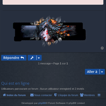
a
u
Répondre
t
1 message • Page
1
sur
1
Aller à
Qui est en ligne
Utilisateurs parcourant ce forum : Aucun utilisateur enregistré et 2 invités
Index du forum
Nous contacter
L’équipe du forum
Membres
Développé par
phpBB
® Forum Software © phpBB Limited