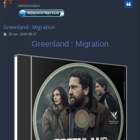
Thãd
Administrateur
Greenland : Migration
M
26 avr. 2026 08:37
e
Greenland : Migration
s
s
a
g
e