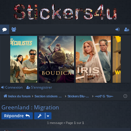
or
e
o
’e
u
m
n
nr
m
br
ne
eg
s
es
xi
ist
o
re
n
r
Connexion
S’enregistrer
Index du forum
Section stickers Blu-Ray
Stickers Blu-Ray - films -
-=o0° G °0o=-
Greenland : Migration
Répondre
1 message • Page
1
sur
1