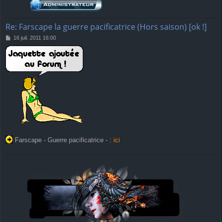
Re: Farscape la guerre pacificatrice (Hors saison) [ok !]
M
16 juil. 2011 16:00
e
s
s
a
g
e
Farscape - Guerre pacificatrice - :
ici