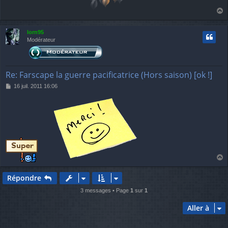
a
u
lorn95
t
Modérateur
Re: Farscape la guerre pacificatrice (Hors saison) [ok !]
M
16 juil. 2011 16:06
e
s
s
a
g
e
a
u
Répondre
t
3 messages • Page
1
sur
1
Aller à