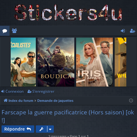
or
e
o
’e
u
m
n
nr
m
br
ne
eg
s
es
xi
ist
o
re
n
r
Connexion
S’enregistrer
Index du forum
Demande de jaquettes
Farscape la guerre pacificatrice (Hors saison) [ok
!]
Répondre
3 messages • Page
1
sur
1