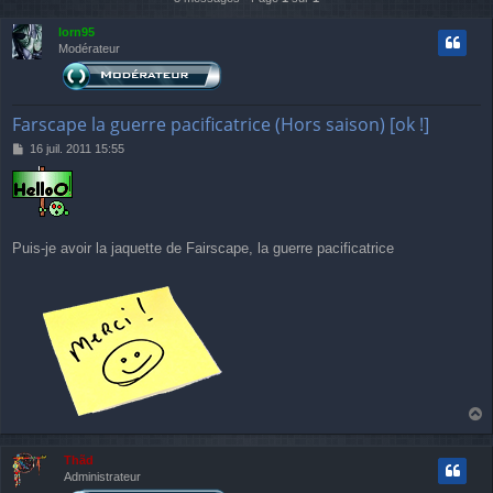
lorn95
Modérateur
Farscape la guerre pacificatrice (Hors saison) [ok !]
M
16 juil. 2011 15:55
e
s
s
a
g
e
Puis-je avoir la jaquette de Fairscape, la guerre pacificatrice
a
u
Thãd
t
Administrateur