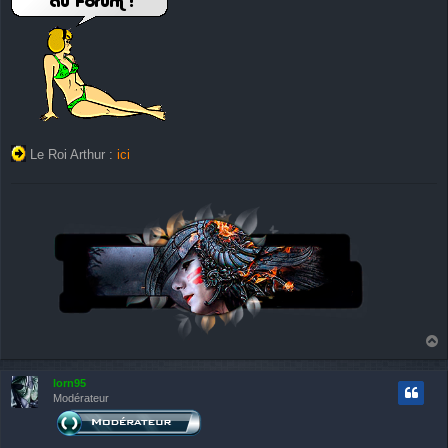
a
g
e
Le Roi Arthur :
ici
a
u
lorn95
t
Modérateur