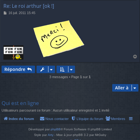
Re: Le roi arthur [ok !]
M
16 juil. 2011 15:45
e
s
s
a
g
e
a
u
Répondre
t
3 messages • Page
1
sur
1
Aller à
Qui est en ligne
Utilisateurs parcourant ce forum : Aucun utilisateur enregistré et 1 invité
Index du forum
Nous contacter
L’équipe du forum
Membres
Développé par
phpBB
® Forum Software © phpBB Limited
Style par
Arty
- Mise à jour phpBB 3.2 par MrGaby