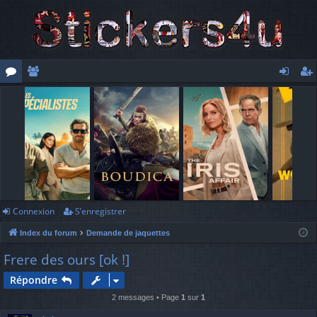
or
e
o
’e
u
m
n
nr
m
br
ne
eg
s
es
xi
ist
o
re
n
r
Connexion
S’enregistrer
Index du forum
Demande de jaquettes
Frere des ours [ok !]
Répondre
2 messages • Page
1
sur
1