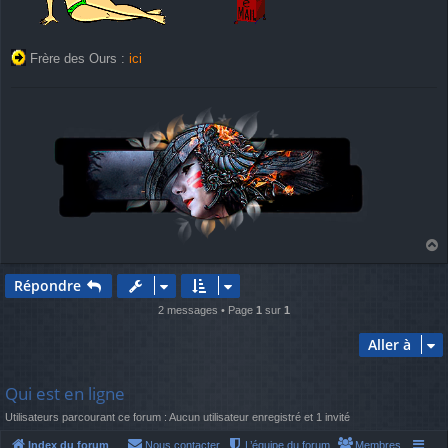
Frère des Ours :
ici
a
u
Répondre
t
2 messages • Page
1
sur
1
Aller à
Qui est en ligne
Utilisateurs parcourant ce forum : Aucun utilisateur enregistré et 1 invité
Index du forum
Nous contacter
L’équipe du forum
Membres