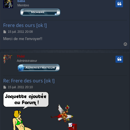
baba
Membre
Frere des ours [ok !]
M
15 juil. 2011 20:08
e
Merci de me l'envoyer!!
s
s
a
a
g
u
Thãd
e
t
Administrateur
Re: Frere des ours [ok !]
M
15 juil. 2011 20:10
e
s
s
a
g
e