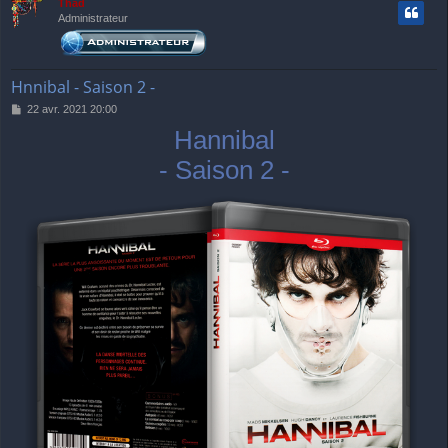
Thãd
Administrateur
Hnnibal - Saison 2 -
M
22 avr. 2021 20:00
e
Hannibal
s
s
- Saison 2 -
a
g
e