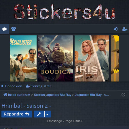
or
e
o
’e
u
m
n
nr
m
br
ne
eg
s
es
xi
ist
o
re
n
r
Connexion
S’enregistrer
Index du forum
Section jaquettes Blu-Ray
Jaquettes Blu-Ray - séries TV, téléfilms, émissions -
Hnnibal - Saison 2 -
Répondre
1 message • Page
1
sur
1