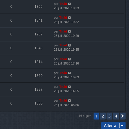
par
Thãd
0
1355
26 juil. 2020 10:33
par
Thãd
0
1341
26 juil. 2020 10:32
par
Thãd
0
1237
26 juil. 2020 10:29
par
Thãd
0
1349
25 juil. 2020 19:35
par
Thãd
0
1314
25 juil. 2020 17:16
par
Thãd
0
1360
25 juil. 2020 16:03
par
Thãd
0
1297
25 juil. 2020 14:55
par
Thãd
0
1350
25 juil. 2020 08:56
2
3
4
1
S
76 sujets
Aller à