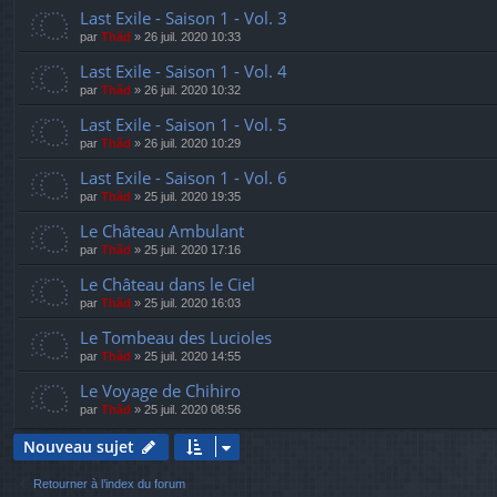
Last Exile - Saison 1 - Vol. 3
par
Thãd
»
26 juil. 2020 10:33
Last Exile - Saison 1 - Vol. 4
par
Thãd
»
26 juil. 2020 10:32
Last Exile - Saison 1 - Vol. 5
par
Thãd
»
26 juil. 2020 10:29
Last Exile - Saison 1 - Vol. 6
par
Thãd
»
25 juil. 2020 19:35
Le Château Ambulant
par
Thãd
»
25 juil. 2020 17:16
Le Château dans le Ciel
par
Thãd
»
25 juil. 2020 16:03
Le Tombeau des Lucioles
par
Thãd
»
25 juil. 2020 14:55
Le Voyage de Chihiro
par
Thãd
»
25 juil. 2020 08:56
Nouveau sujet
Retourner à l’index du forum