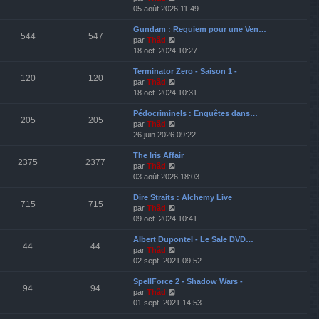
o
05 août 2026 11:49
i
Gundam : Requiem pour une Ven…
r
544
547
V
par
Thãd
l
o
18 oct. 2024 10:27
e
i
d
Terminator Zero - Saison 1 -
r
e
120
120
V
par
Thãd
l
r
o
18 oct. 2024 10:31
e
n
i
d
i
Pédocriminels : Enquêtes dans…
r
e
e
205
205
V
par
Thãd
l
r
r
o
26 juin 2026 09:22
e
n
m
i
d
i
e
The Iris Affair
r
e
e
s
2375
2377
V
par
Thãd
l
r
r
s
o
03 août 2026 18:03
e
n
m
a
i
d
i
e
g
Dire Straits : Alchemy Live
r
e
e
s
e
715
715
V
par
Thãd
l
r
r
s
o
09 oct. 2024 10:41
e
n
m
a
i
d
i
e
g
Albert Dupontel - Le Sale DVD…
r
e
e
s
e
44
44
V
par
Thãd
l
r
r
s
o
02 sept. 2021 09:52
e
n
m
a
i
d
i
e
g
SpellForce 2 - Shadow Wars -
r
e
e
s
e
94
94
V
par
Thãd
l
r
r
s
o
01 sept. 2021 14:53
e
n
m
a
i
d
i
e
g