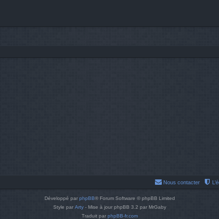
Nous contacter
L’
Développé par
phpBB
® Forum Software © phpBB Limited
Style par
Arty
- Mise à jour phpBB 3.2 par MrGaby
Traduit par
phpBB-fr.com