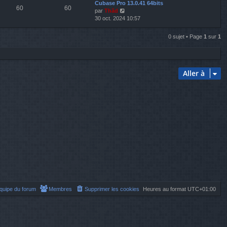
Cubase Pro 13.0.41 64bits
r
e
e
s
e
60
60
V
par
Thãd
l
r
r
s
o
30 oct. 2024 10:57
e
n
m
a
i
d
i
e
g
r
e
e
s
e
0 sujet • Page
1
sur
1
l
r
r
s
e
n
m
a
d
i
e
g
e
e
s
e
r
r
Aller à
s
n
m
a
i
e
g
e
s
e
r
s
m
a
e
g
s
e
s
a
g
e
équipe du forum
Membres
Supprimer les cookies
Heures au format
UTC+01:00