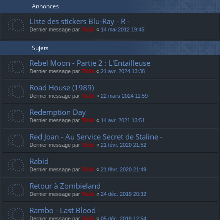
Annonces
Liste des stickers Blu-Ray - R -
Dernier message par
Thãd
«
14 mai 2012 19:45
Sujets
Rebel Moon - Partie 2 : L'Entailleuse
Dernier message par
Thãd
«
21 avr. 2024 13:38
Road House (1989)
Dernier message par
Thãd
«
22 mars 2024 11:59
Redemption Day
Dernier message par
Thãd
«
14 avr. 2021 13:51
Red Joan - Au Service Secret de Staline -
Dernier message par
Thãd
«
21 févr. 2020 21:52
Rabid
Dernier message par
Thãd
«
21 févr. 2020 21:49
Retour à Zombieland
Dernier message par
Thãd
«
24 déc. 2019 20:32
Rambo - Last Blood -
Dernier message par
Thãd
«
05 déc. 2019 12:54