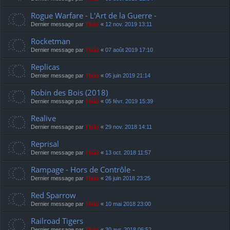
Rogue Warfare - L'Art de la Guerre -
Dernier message par
Thãd
«
12 nov. 2019 13:11
Rocketman
Dernier message par
Thãd
«
07 août 2019 17:10
Replicas
Dernier message par
Thãd
«
05 juin 2019 21:14
Robin des Bois (2018)
Dernier message par
Thãd
«
05 févr. 2019 15:39
Realive
Dernier message par
Thãd
«
29 nov. 2018 14:11
Reprisal
Dernier message par
Thãd
«
13 oct. 2018 11:57
Rampage - Hors de Contrôle -
Dernier message par
Thãd
«
26 juin 2018 23:25
Red Sparrow
Dernier message par
Thãd
«
10 mai 2018 23:00
Railroad Tigers
Dernier message par
Thãd
«
30 avr. 2018 06:52