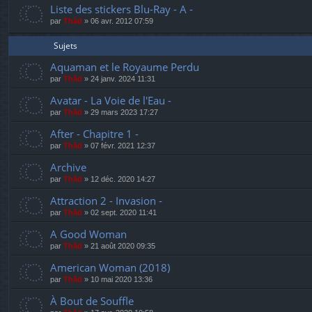
Liste des stickers Blu-Ray - A -
par
Thãd
»
06 avr. 2012 07:59
Sujets
Aquaman et le Royaume Perdu
par
Thãd
»
24 janv. 2024 11:31
Avatar - La Voie de l'Eau -
par
Thãd
»
29 mars 2023 17:27
After - Chapitre 1 -
par
Thãd
»
07 févr. 2021 12:37
Archive
par
Thãd
»
12 déc. 2020 14:27
Attraction 2 - Invasion -
par
Thãd
»
02 sept. 2020 11:41
A Good Woman
par
Thãd
»
21 août 2020 09:35
American Woman (2018)
par
Thãd
»
10 mai 2020 13:36
À Bout de Souffle