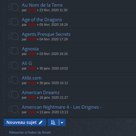
Au Nom de la Terre
par
Thãd
»
23 févr. 2020 11:30
Age of the Dragons
par
Thãd
»
05 févr. 2020 18:29
Agents Presque Secrets
par
Thãd
»
04 févr. 2020 17:29
Agnosia
par
Thãd
»
03 févr. 2020 18:16
Ali G
par
Thãd
»
30 janv. 2020 19:02
Alibi.com
par
Thãd
»
30 janv. 2020 16:12
American Dreamz
par
Thãd
»
16 janv. 2020 21:27
American Nightmare 4 - Les Origines -
par
Thãd
»
13 janv. 2020 13:13
Nouveau sujet
Retourner à l’index du forum