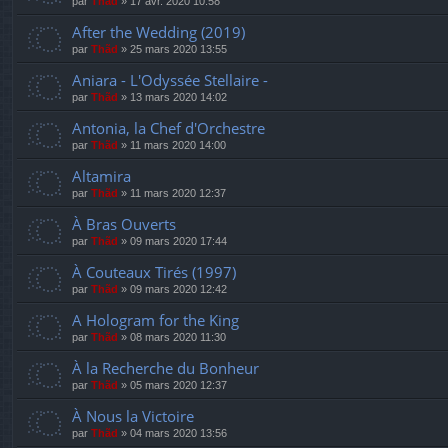
par
Thãd
»
17 avr. 2020 10:58
After the Wedding (2019)
par
Thãd
»
25 mars 2020 13:55
Aniara - L'Odyssée Stellaire -
par
Thãd
»
13 mars 2020 14:02
Antonia, la Chef d'Orchestre
par
Thãd
»
11 mars 2020 14:00
Altamira
par
Thãd
»
11 mars 2020 12:37
À Bras Ouverts
par
Thãd
»
09 mars 2020 17:44
À Couteaux Tirés (1997)
par
Thãd
»
09 mars 2020 12:42
A Hologram for the King
par
Thãd
»
08 mars 2020 11:30
À la Recherche du Bonheur
par
Thãd
»
05 mars 2020 12:37
À Nous la Victoire
par
Thãd
»
04 mars 2020 13:56