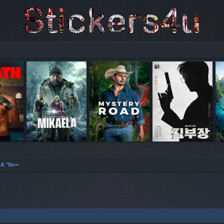
 A °0o=-