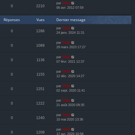
par
Thãd
0
2210
06 avr. 2012 07:59
Réponses
Vues
Dernier message
par
Thãd
0
1286
24 janv. 2024 11:31
par
Thãd
0
1089
29 mars 2023 17:27
par
Thãd
0
1136
07 févr. 2021 12:37
par
Thãd
0
1155
12 déc. 2020 14:27
par
Thãd
0
1251
02 sept. 2020 11:41
par
Thãd
0
1222
21 août 2020 09:35
par
Thãd
0
1240
10 mai 2020 13:36
par
Thãd
0
1208
17 avr. 2020 10:58