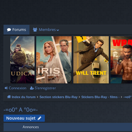
Forums
Membres
Connexion
S’enregistrer
Index du forum
Section stickers Blu-Ray
Stickers Blu-Ray - films -
-=o0°
-=o0° A °0o=-
Nouveau sujet
Annonces