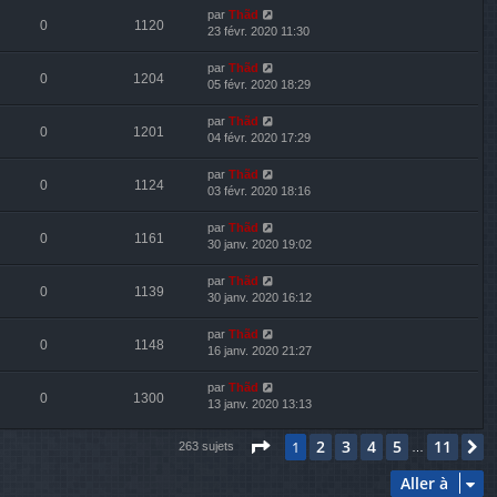
par
Thãd
0
1120
23 févr. 2020 11:30
par
Thãd
0
1204
05 févr. 2020 18:29
par
Thãd
0
1201
04 févr. 2020 17:29
par
Thãd
0
1124
03 févr. 2020 18:16
par
Thãd
0
1161
30 janv. 2020 19:02
par
Thãd
0
1139
30 janv. 2020 16:12
par
Thãd
0
1148
16 janv. 2020 21:27
par
Thãd
0
1300
13 janv. 2020 13:13
Page
1
sur
11
2
3
4
5
11
1
S
263 sujets
…
Aller à