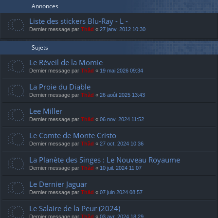
Annonces
Liste des stickers Blu-Ray - L -
Dernier message par
Thãd
«
27 janv. 2012 10:30
Sujets
Le Réveil de la Momie
Dernier message par
Thãd
«
19 mai 2026 09:34
La Proie du Diable
Dernier message par
Thãd
«
26 août 2025 13:43
Lee Miller
Dernier message par
Thãd
«
06 nov. 2024 11:52
Le Comte de Monte Cristo
Dernier message par
Thãd
«
27 oct. 2024 10:36
La Planète des Singes : Le Nouveau Royaume
Dernier message par
Thãd
«
10 juil. 2024 11:07
Le Dernier Jaguar
Dernier message par
Thãd
«
07 juin 2024 08:57
Le Salaire de la Peur (2024)
Dernier message par
Thãd
«
03 avr. 2024 18:29