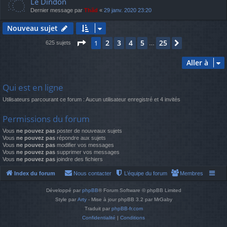
Le Dindon
Dernier message par
Thãd
«
29 janv. 2020 23:20
Nouveau sujet
Page
1
sur
25
2
3
4
5
25
1
Suivante
625 sujets
…
Aller à
Qui est en ligne
Utilisateurs parcourant ce forum : Aucun utilisateur enregistré et 4 invités
Permissions du forum
Vous
ne pouvez pas
poster de nouveaux sujets
Vous
ne pouvez pas
répondre aux sujets
Vous
ne pouvez pas
modifier vos messages
Vous
ne pouvez pas
supprimer vos messages
Vous
ne pouvez pas
joindre des fichiers
Index du forum
Nous contacter
L’équipe du forum
Membres
Développé par
phpBB
® Forum Software © phpBB Limited
Style par
Arty
- Mise à jour phpBB 3.2 par MrGaby
Traduit par
phpBB-fr.com
Confidentialité
|
Conditions