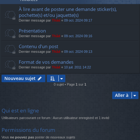
À lire avant de poster une demande sticker(s),
pochette(s) et/ou jaquette(s)
Dernier message par
Thãd
«
09 oct. 2024 09:17
Présentation
Dernier message par
Thãd
«
09 oct. 2024 09:16
Contenu d'un post
Dernier message par
Thãd
«
09 oct. 2024 09:13
Format de vos demandes
Dernier message par
Thãd
«
10 juil. 2011 14:22
Nouveau sujet
0 sujet • Page
1
sur
1
Aller à
Qui est en ligne
Utilisateurs parcourant ce forum : Aucun utilisateur enregistré et 1 invité
Permissions du forum
Vous
ne pouvez pas
poster de nouveaux sujets