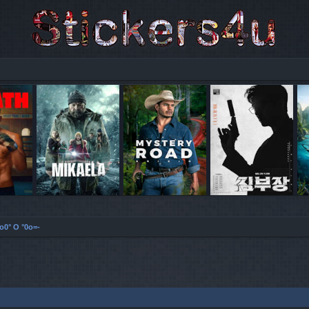
o0° O °0o=-