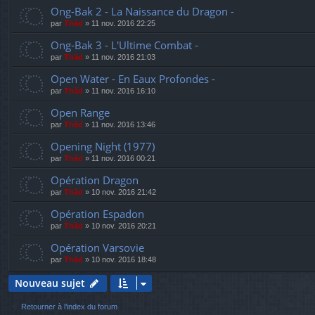
Ong-Bak 2 - La Naissance du Dragon -
par
Thãd
»
11 nov. 2016 22:25
Ong-Bak 3 - L'Ultime Combat -
par
Thãd
»
11 nov. 2016 21:03
Open Water - En Eaux Profondes -
par
Thãd
»
11 nov. 2016 16:10
Open Range
par
Thãd
»
11 nov. 2016 13:46
Opening Night (1977)
par
Thãd
»
11 nov. 2016 00:21
Opération Dragon
par
Thãd
»
10 nov. 2016 21:42
Opération Espadon
par
Thãd
»
10 nov. 2016 20:21
Opération Varsovie
par
Thãd
»
10 nov. 2016 18:48
Nouveau sujet
Retourner à l’index du forum