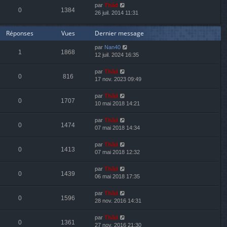
par
Thãd
0
1384
26 juil. 2014 11:31
Réponses
Vues
Dernier message
par
Nan40
1
1868
12 juil. 2024 16:35
par
Thãd
0
816
17 nov. 2023 09:49
par
Thãd
0
1707
10 mai 2018 14:21
par
Thãd
0
1474
07 mai 2018 14:34
par
Thãd
0
1413
07 mai 2018 12:32
par
Thãd
0
1439
06 mai 2018 17:35
par
Thãd
0
1596
28 nov. 2016 14:31
par
Thãd
0
1361
27 nov. 2016 21:30