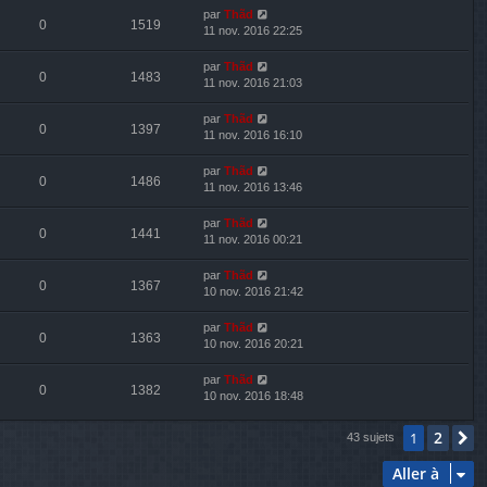
par
Thãd
0
1519
11 nov. 2016 22:25
par
Thãd
0
1483
11 nov. 2016 21:03
par
Thãd
0
1397
11 nov. 2016 16:10
par
Thãd
0
1486
11 nov. 2016 13:46
par
Thãd
0
1441
11 nov. 2016 00:21
par
Thãd
0
1367
10 nov. 2016 21:42
par
Thãd
0
1363
10 nov. 2016 20:21
par
Thãd
0
1382
10 nov. 2016 18:48
2
1
S
43 sujets
Aller à