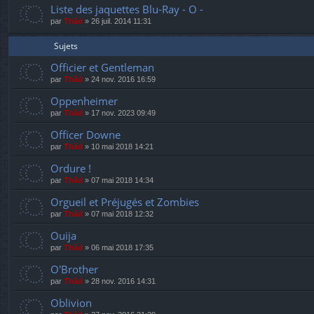
Liste des jaquettes Blu-Ray - O -
par
Thãd
»
26 juil. 2014 11:31
Sujets
Officier et Gentleman
par
Thãd
»
24 nov. 2016 16:59
Oppenheimer
par
Thãd
»
17 nov. 2023 09:49
Officer Downe
par
Thãd
»
10 mai 2018 14:21
Ordure !
par
Thãd
»
07 mai 2018 14:34
Orgueil et Préjugés et Zombies
par
Thãd
»
07 mai 2018 12:32
Ouija
par
Thãd
»
06 mai 2018 17:35
O'Brother
par
Thãd
»
28 nov. 2016 14:31
Oblivion