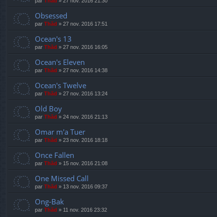
par
Thãd
»
27 nov. 2016 21:30
Obsessed
par
Thãd
»
27 nov. 2016 17:51
Ocean's 13
par
Thãd
»
27 nov. 2016 16:05
Ocean's Eleven
par
Thãd
»
27 nov. 2016 14:38
Ocean's Twelve
par
Thãd
»
27 nov. 2016 13:24
Old Boy
par
Thãd
»
24 nov. 2016 21:13
Omar m'a Tuer
par
Thãd
»
23 nov. 2016 18:18
Once Fallen
par
Thãd
»
15 nov. 2016 21:08
One Missed Call
par
Thãd
»
13 nov. 2016 09:37
Ong-Bak
par
Thãd
»
11 nov. 2016 23:32