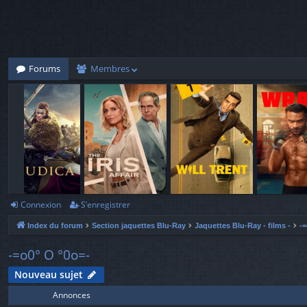
Forums
Membres
Connexion
S’enregistrer
Index du forum
Section jaquettes Blu-Ray
Jaquettes Blu-Ray - films -
-=
-=o0° O °0o=-
Nouveau sujet
Annonces