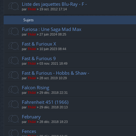
Liste des jaquettes Blu-Ray - F -
par
Thãd
»
19 oct. 2012 17:14
Sujets
Furiosa : Une Saga Mad Max
par
Thãd
»
27 juin 2024 08:25
Fast & Furioux X
par
Thãd
»
10 juin 2023 08:44
Fast & Furious 9
par
Thãd
»
03 nov. 2021 18:49
Fast & Furious - Hobbs & Shaw -
par
Thãd
»
28 oct. 2019 10:29
Falcon Rising
par
Thãd
»
29 déc. 2018 22:31
Fahrenheit 451 (1966)
par
Thãd
»
29 déc. 2018 20:13
February
par
Thãd
»
28 déc. 2018 18:23
Fences