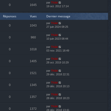
par
Thãd
0
1645
19 oct. 2012 17:14
Réponses
Vues
Dernier message
par
Thãd
0
1043
27 juin 2024 08:25
par
Thãd
0
960
10 juin 2023 08:44
par
Thãd
0
1018
03 nov. 2021 18:49
par
Thãd
0
1405
28 oct. 2019 10:29
par
Thãd
0
1521
29 déc. 2018 22:31
par
Thãd
0
1345
29 déc. 2018 20:13
par
Thãd
0
1357
28 déc. 2018 18:23
par
Thãd
0
1372
28 déc. 2018 13:41