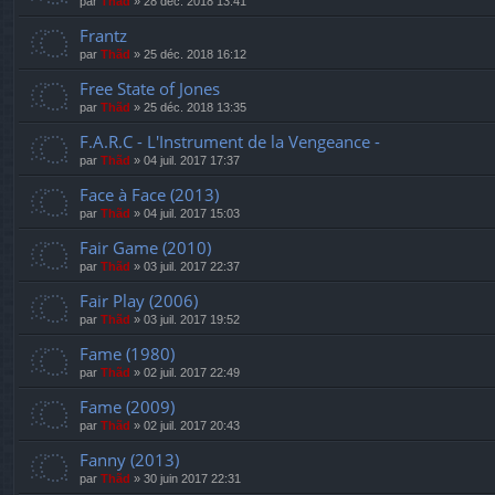
par
Thãd
»
28 déc. 2018 13:41
Frantz
par
Thãd
»
25 déc. 2018 16:12
Free State of Jones
par
Thãd
»
25 déc. 2018 13:35
F.A.R.C - L'Instrument de la Vengeance -
par
Thãd
»
04 juil. 2017 17:37
Face à Face (2013)
par
Thãd
»
04 juil. 2017 15:03
Fair Game (2010)
par
Thãd
»
03 juil. 2017 22:37
Fair Play (2006)
par
Thãd
»
03 juil. 2017 19:52
Fame (1980)
par
Thãd
»
02 juil. 2017 22:49
Fame (2009)
par
Thãd
»
02 juil. 2017 20:43
Fanny (2013)
par
Thãd
»
30 juin 2017 22:31