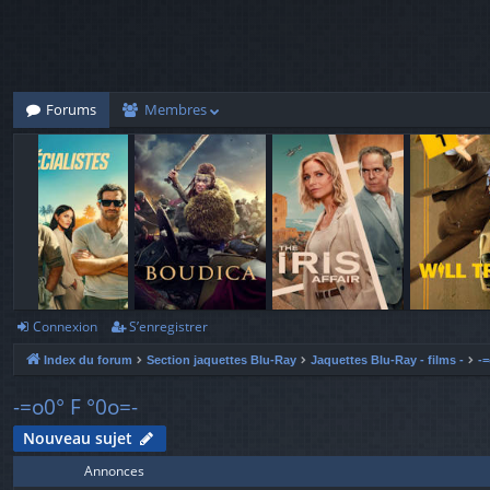
Forums
Membres
Connexion
S’enregistrer
Index du forum
Section jaquettes Blu-Ray
Jaquettes Blu-Ray - films -
-=
-=o0° F °0o=-
Nouveau sujet
Annonces