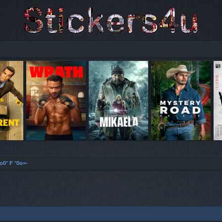
o0° F °0o=-