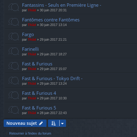
Fantassins - Seuls en Première Ligne -
par
Thãd
»
30 juin 2017 20:31
Fantômes contre Fantômes
par
Thãd
»
30 juin 2017 13:14
Fargo
par
Thãd
»
29 juin 2017 21:21
Farinelli
par
Thãd
»
29 juin 2017 18:27
Fast & Furious
par
Thãd
»
29 juin 2017 15:07
Fast & Furious - Tokyo Drift -
par
Thãd
»
29 juin 2017 13:24
Fast & Furious 4
par
Thãd
»
29 juin 2017 10:30
Fast & Furious 5
par
Thãd
»
28 juin 2017 22:43
Nouveau sujet
Retourner à l’index du forum