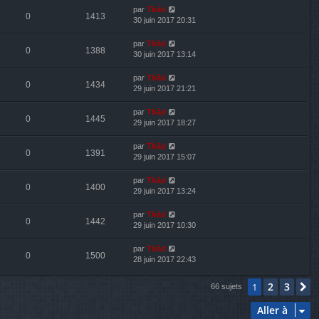
par
Thãd
0
1413
30 juin 2017 20:31
par
Thãd
0
1388
30 juin 2017 13:14
par
Thãd
0
1434
29 juin 2017 21:21
par
Thãd
0
1445
29 juin 2017 18:27
par
Thãd
0
1391
29 juin 2017 15:07
par
Thãd
0
1400
29 juin 2017 13:24
par
Thãd
0
1442
29 juin 2017 10:30
par
Thãd
0
1500
28 juin 2017 22:43
2
3
1
S
66 sujets
Aller à