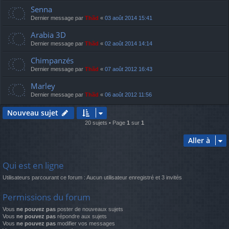
Senna
Dernier message par
Thãd
«
03 août 2014 15:41
Arabia 3D
Dernier message par
Thãd
«
02 août 2014 14:14
Chimpanzés
Dernier message par
Thãd
«
07 août 2012 16:43
Marley
Dernier message par
Thãd
«
06 août 2012 11:56
Nouveau sujet
20 sujets • Page
1
sur
1
Aller à
Qui est en ligne
Utilisateurs parcourant ce forum : Aucun utilisateur enregistré et 3 invités
Permissions du forum
Vous
ne pouvez pas
poster de nouveaux sujets
Vous
ne pouvez pas
répondre aux sujets
Vous
ne pouvez pas
modifier vos messages