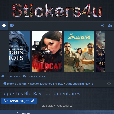
or
e
o
’e
u
m
n
nr
m
br
ne
eg
s
es
xi
ist
o
re
n
r
Connexion
S’enregistrer
Index du forum
Section jaquettes Blu-Ray
Jaquettes Blu-Ray - documentaires -
Jaquettes Blu-Ray - documentaires -
Nouveau sujet
20 sujets • Page
1
sur
1
Annonces