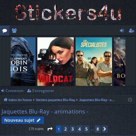
or
e
o
’e
u
m
n
nr
m
br
ne
eg
s
es
xi
ist
o
re
n
r
Connexion
S’enregistrer
Index du forum
Section jaquettes Blu-Ray
Jaquettes Blu-Ray - animations -
Jaquettes Blu-Ray - animations -
Nouveau sujet
Page
1
sur
8
2
3
4
5
8
1
Suivante
179 sujets
…