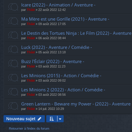
Icare (2022) - Animation / Aventure -
par
Thãd
»
22 août 2022 12:42
Ma Mère est une Gorille (2021) - Aventure -
par
Thãd
»
09 août 2022 17:05
Le Destin des Tortues Ninja : Le Film (2022) - Aventure
par
Thãd
»
06 août 2022 08:44
Luck (2022) - Aventure / Comédie -
par
Thãd
»
05 août 2022 13:18
Buzz l'Éclair (2022) - Aventure -
par
Thãd
»
03 août 2022 11:23
Les Minions (2015) - Action / Comédie -
par
Thãd
»
03 août 2022 09:02
Les Minions 2 (2022) - Action / Comédie -
par
Thãd
»
03 août 2022 08:56
Green Lantern - Beware my Power - (2022) - Aventure 
par
Thãd
»
14 juil. 2022 10:29
Nouveau sujet
Retourner à l’index du forum