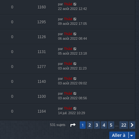
par
Thãd
0
1160
22 août 2022 12:42
par
Thãd
0
1295
09 août 2022 17:05
par
Thãd
0
1126
06 août 2022 08:44
par
Thãd
0
1131
05 août 2022 13:18
par
Thãd
0
1277
03 août 2022 11:23
par
Thãd
0
1140
03 août 2022 09:02
par
Thãd
0
1100
03 août 2022 08:56
par
Thãd
0
1164
14 juil. 2022 10:29
Page
1
sur
22
2
3
4
5
22
1
S
531 sujets
…
Aller à