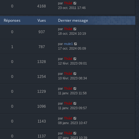
par
Thãd
0
4168
23 oct. 2011 17:46
Réponses
Vues
Dernier message
par
Thãd
0
937
18 oct. 2024 10:19
par
mule1
1
787
17 oct. 2024 05:09
par
Thãd
0
1328
12 févr. 2023 09:01
par
Thãd
0
1254
10 févr. 2023 08:34
par
Thãd
0
1229
11 janv. 2023 11:58
par
Thãd
0
1096
11 janv. 2023 09:57
par
Thãd
0
1143
08 janv. 2023 10:47
par
Thãd
0
1137
07 janv. 2023 10:39