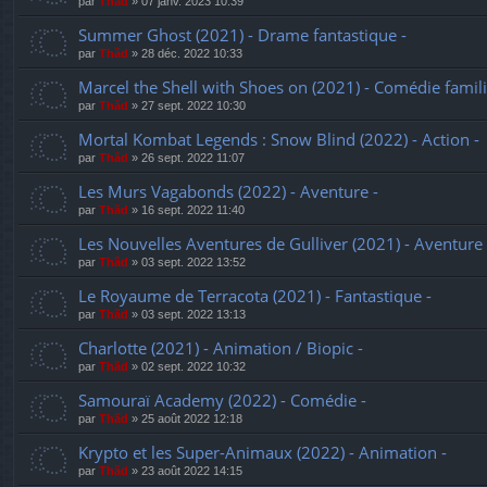
par
Thãd
»
07 janv. 2023 10:39
Summer Ghost (2021) - Drame fantastique -
par
Thãd
»
28 déc. 2022 10:33
Marcel the Shell with Shoes on (2021) - Comédie famili
par
Thãd
»
27 sept. 2022 10:30
Mortal Kombat Legends : Snow Blind (2022) - Action -
par
Thãd
»
26 sept. 2022 11:07
Les Murs Vagabonds (2022) - Aventure -
par
Thãd
»
16 sept. 2022 11:40
Les Nouvelles Aventures de Gulliver (2021) - Aventure 
par
Thãd
»
03 sept. 2022 13:52
Le Royaume de Terracota (2021) - Fantastique -
par
Thãd
»
03 sept. 2022 13:13
Charlotte (2021) - Animation / Biopic -
par
Thãd
»
02 sept. 2022 10:32
Samouraï Academy (2022) - Comédie -
par
Thãd
»
25 août 2022 12:18
Krypto et les Super-Animaux (2022) - Animation -
par
Thãd
»
23 août 2022 14:15