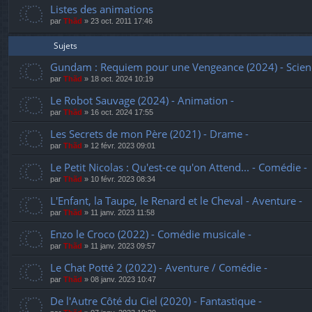
Listes des animations
par
Thãd
»
23 oct. 2011 17:46
Sujets
Gundam : Requiem pour une Vengeance (2024) - Science
par
Thãd
»
18 oct. 2024 10:19
Le Robot Sauvage (2024) - Animation -
par
Thãd
»
16 oct. 2024 17:55
Les Secrets de mon Père (2021) - Drame -
par
Thãd
»
12 févr. 2023 09:01
Le Petit Nicolas : Qu'est-ce qu'on Attend... - Comédie -
par
Thãd
»
10 févr. 2023 08:34
L'Enfant, la Taupe, le Renard et le Cheval - Aventure -
par
Thãd
»
11 janv. 2023 11:58
Enzo le Croco (2022) - Comédie musicale -
par
Thãd
»
11 janv. 2023 09:57
Le Chat Potté 2 (2022) - Aventure / Comédie -
par
Thãd
»
08 janv. 2023 10:47
De l'Autre Côté du Ciel (2020) - Fantastique -