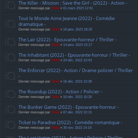
The Killer - Mission : Save the Girl - (2022) - Action -
Dernier message par
Thãd
«
01 mars 2023 12:01
Tout le Monde Aime Jeanne (2022) - Comédie
dramatique -
Dernier message par
Thãd
«
18 janv. 2023 18:20
The Lair (2022) - Epouvante-horreur / Thriller -
Dernier message par
Thãd
«
14 janv. 2023 15:17
The Inhabitant (2022) - Epouvante-horreur / Thriller -
Dernier message par
Thãd
«
24 déc. 2022 10:43
The Enforcer (2022) - Action / Drame policier / Thriller
-
Dernier message par
Thãd
«
16 déc. 2022 10:38
The Roundup (2022) - Action / Policier -
Dernier message par
Thãd
«
10 déc. 2022 10:26
The Bunker Game (2022) - Epouvante-horreur -
Dernier message par
Thãd
«
07 déc. 2022 10:15
Ticket to Paradise (2022) - Comédie romantique -
Dernier message par
Thãd
«
30 nov. 2022 14:19
The Last Victim (2021) - Action / Policier / Thriller -