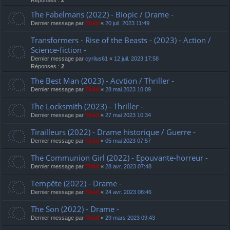
Réponses :
2
The Fabelmans (2022) - Biopic / Drame -
Dernier message par
Thãd
«
20 juil. 2023 11:49
Transformers - Rise of the Beasts - (2023) - Action /
Science-fiction -
Dernier message par
cyrilus61
«
12 juil. 2023 17:58
Réponses :
2
The Best Man (2023) - Acvtion / Thriller -
Dernier message par
Thãd
«
28 mai 2023 10:09
The Locksmith (2023) - Thriller -
Dernier message par
Thãd
«
27 mai 2023 10:34
Tirailleurs (2022) - Drame historique / Guerre -
Dernier message par
Thãd
«
05 mai 2023 07:57
The Communion Girl (2022) - Epouvante-horreur -
Dernier message par
Thãd
«
28 avr. 2023 07:48
Tempête (2022) - Drame -
Dernier message par
Thãd
«
24 avr. 2023 08:46
The Son (2022) - Drame -
Dernier message par
Thãd
«
29 mars 2023 09:43