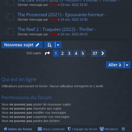
Dernier message par
Thãd
«
23 nov. 2022 10:02
The Possessed (2021) - Epouvante-horreur -
Dernier message par
Thãd
«
19 nov. 2022 14:30
The Reef 2 : Traquées (2022) - Thriller -
Dernier message par
Thãd
«
18 nov. 2022 08:23
Nouveau sujet
Page
1
sur
37
2
3
4
5
37
1
Suivante
916 sujets
…
Aller à
Qui est en ligne
Utilisateurs parcourant ce forum : Aucun utilisateur enregistré et 1 invité
Permissions du forum
Vous
ne pouvez pas
poster de nouveaux sujets
Vous
ne pouvez pas
répondre aux sujets
Vous
ne pouvez pas
modifier vos messages
Vous
ne pouvez pas
supprimer vos messages
Vous
ne pouvez pas
joindre des fichiers
Index du forum
Nous contacter
L’équipe du forum
Membres