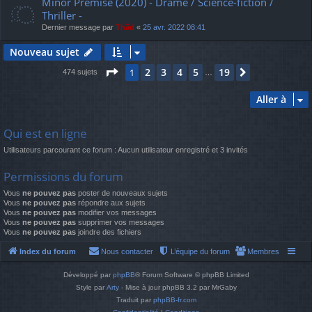
Minor Premise (2020) - Drame / Science-fiction /
Thriller -
Dernier message par
Thãd
«
25 avr. 2022 08:41
Nouveau sujet
Page
1
sur
19
2
3
4
5
19
1
Suivante
474 sujets
…
Aller à
Qui est en ligne
Utilisateurs parcourant ce forum : Aucun utilisateur enregistré et 3 invités
Permissions du forum
Vous
ne pouvez pas
poster de nouveaux sujets
Vous
ne pouvez pas
répondre aux sujets
Vous
ne pouvez pas
modifier vos messages
Vous
ne pouvez pas
supprimer vos messages
Vous
ne pouvez pas
joindre des fichiers
Index du forum
Nous contacter
L’équipe du forum
Membres
Développé par
phpBB
® Forum Software © phpBB Limited
Style par
Arty
- Mise à jour phpBB 3.2 par MrGaby
Traduit par
phpBB-fr.com