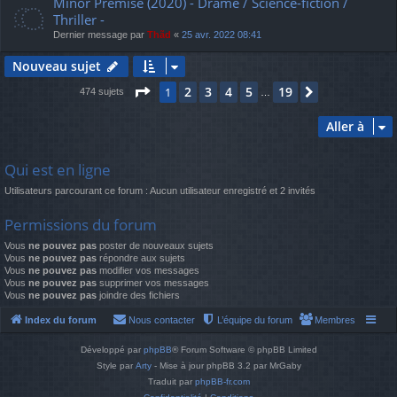
Minor Premise (2020) - Drame / Science-fiction /
Thriller -
Dernier message par
Thãd
«
25 avr. 2022 08:41
Nouveau sujet
Page
1
sur
19
2
3
4
5
19
1
Suivante
474 sujets
…
Aller à
Qui est en ligne
Utilisateurs parcourant ce forum : Aucun utilisateur enregistré et 2 invités
Permissions du forum
Vous
ne pouvez pas
poster de nouveaux sujets
Vous
ne pouvez pas
répondre aux sujets
Vous
ne pouvez pas
modifier vos messages
Vous
ne pouvez pas
supprimer vos messages
Vous
ne pouvez pas
joindre des fichiers
Index du forum
Nous contacter
L’équipe du forum
Membres
Développé par
phpBB
® Forum Software © phpBB Limited
Style par
Arty
- Mise à jour phpBB 3.2 par MrGaby
Traduit par
phpBB-fr.com