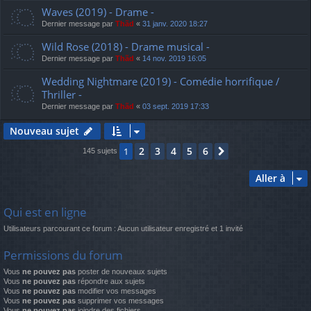
Waves (2019) - Drame -
Dernier message par
Thãd
«
31 janv. 2020 18:27
Wild Rose (2018) - Drame musical -
Dernier message par
Thãd
«
14 nov. 2019 16:05
Wedding Nightmare (2019) - Comédie horrifique /
Thriller -
Dernier message par
Thãd
«
03 sept. 2019 17:33
Nouveau sujet
2
3
4
5
6
1
Suivante
145 sujets
Aller à
Qui est en ligne
Utilisateurs parcourant ce forum : Aucun utilisateur enregistré et 1 invité
Permissions du forum
Vous
ne pouvez pas
poster de nouveaux sujets
Vous
ne pouvez pas
répondre aux sujets
Vous
ne pouvez pas
modifier vos messages
Vous
ne pouvez pas
supprimer vos messages
Vous
ne pouvez pas
joindre des fichiers