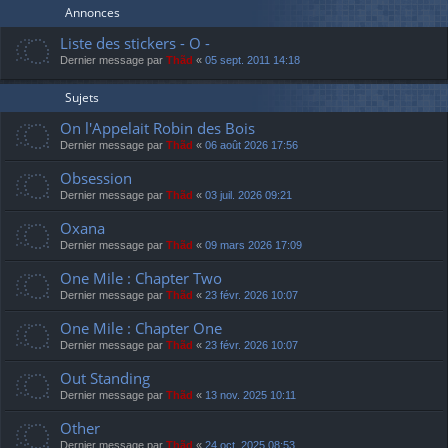
Annonces
Liste des stickers - O -
Dernier message par
Thãd
«
05 sept. 2011 14:18
Sujets
On l'Appelait Robin des Bois
Dernier message par
Thãd
«
06 août 2026 17:56
Obsession
Dernier message par
Thãd
«
03 juil. 2026 09:21
Oxana
Dernier message par
Thãd
«
09 mars 2026 17:09
One Mile : Chapter Two
Dernier message par
Thãd
«
23 févr. 2026 10:07
One Mile : Chapter One
Dernier message par
Thãd
«
23 févr. 2026 10:07
Out Standing
Dernier message par
Thãd
«
13 nov. 2025 10:11
Other
Dernier message par
Thãd
«
24 oct. 2025 08:53