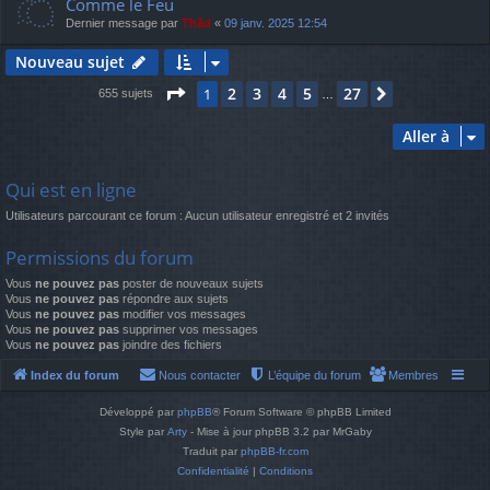
Comme le Feu
Dernier message par
Thãd
«
09 janv. 2025 12:54
Nouveau sujet
Page
1
sur
27
2
3
4
5
27
1
Suivante
655 sujets
…
Aller à
Qui est en ligne
Utilisateurs parcourant ce forum : Aucun utilisateur enregistré et 2 invités
Permissions du forum
Vous
ne pouvez pas
poster de nouveaux sujets
Vous
ne pouvez pas
répondre aux sujets
Vous
ne pouvez pas
modifier vos messages
Vous
ne pouvez pas
supprimer vos messages
Vous
ne pouvez pas
joindre des fichiers
Index du forum
Nous contacter
L’équipe du forum
Membres
Développé par
phpBB
® Forum Software © phpBB Limited
Style par
Arty
- Mise à jour phpBB 3.2 par MrGaby
Traduit par
phpBB-fr.com
Confidentialité
|
Conditions