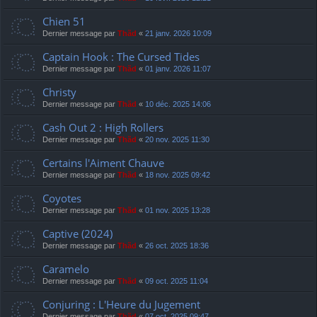
Chien 51
Dernier message par
Thãd
«
21 janv. 2026 10:09
Captain Hook : The Cursed Tides
Dernier message par
Thãd
«
01 janv. 2026 11:07
Christy
Dernier message par
Thãd
«
10 déc. 2025 14:06
Cash Out 2 : High Rollers
Dernier message par
Thãd
«
20 nov. 2025 11:30
Certains l'Aiment Chauve
Dernier message par
Thãd
«
18 nov. 2025 09:42
Coyotes
Dernier message par
Thãd
«
01 nov. 2025 13:28
Captive (2024)
Dernier message par
Thãd
«
26 oct. 2025 18:36
Caramelo
Dernier message par
Thãd
«
09 oct. 2025 11:04
Conjuring : L'Heure du Jugement
Dernier message par
Thãd
«
07 oct. 2025 09:47