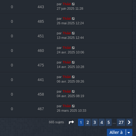
par
Thãd
0
443
27 juin 2025 11:28
par
Thãd
0
485
26 mai 2025 12:24
par
Thãd
0
451
13 mai 2025 12:44
par
Thãd
0
460
24 avr. 2025 10:06
par
Thãd
0
475
14 avr. 2025 10:28
par
Thãd
0
441
06 avr. 2025 09:26
par
Thãd
0
458
04 avr. 2025 08:19
par
Thãd
0
467
26 mars 2025 10:33
Page
1
sur
27
2
3
4
5
27
1
S
665 sujets
…
Aller à