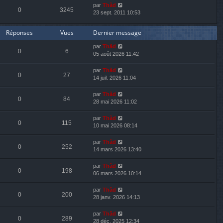
par
Thãd
0
3245
23 sept. 2011 10:53
Réponses
Vues
Dernier message
par
Thãd
0
6
05 août 2026 11:42
par
Thãd
0
27
14 juil. 2026 11:04
par
Thãd
0
84
28 mai 2026 11:02
par
Thãd
0
115
10 mai 2026 08:14
par
Thãd
0
252
14 mars 2026 13:40
par
Thãd
0
198
06 mars 2026 10:14
par
Thãd
0
200
28 janv. 2026 14:13
par
Thãd
0
289
28 déc. 2025 12:34