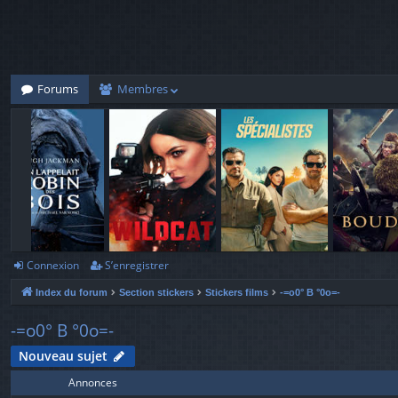
Forums
Membres
Connexion
S’enregistrer
Index du forum
Section stickers
Stickers films
-=o0° B °0o=-
-=o0° B °0o=-
Nouveau sujet
Annonces