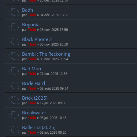
par
Thãd
»
28 déc. 2025 12:34
Badh
par
Thãd
»
04 déc. 2025 13:56
Bugonia
par
Thãd
»
25 nov. 2025 17:59
Black Phone 2
par
Thãd
»
06 nov. 2025 10:10
Bambi : The Reckoning
par
Thãd
»
05 nov. 2025 09:54
Bad Man
par
Thãd
»
27 oct. 2025 12:58
Bride Hard
par
Thãd
»
02 août 2025 09:54
Brick (2025)
par
Thãd
»
12 juil. 2025 09:03
Breakwater
par
Thãd
»
08 juil. 2025 10:43
Ballerina (2025)
par
Thãd
»
02 juil. 2025 08:20