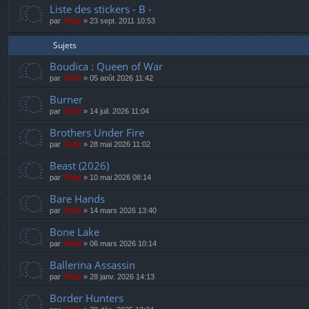
Liste des stickers - B -
par
Thãd
»
23 sept. 2011 10:53
Sujets
Boudica : Queen of War
par
Thãd
»
05 août 2026 11:42
Burner
par
Thãd
»
14 juil. 2026 11:04
Brothers Under Fire
par
Thãd
»
28 mai 2026 11:02
Beast (2026)
par
Thãd
»
10 mai 2026 08:14
Bare Hands
par
Thãd
»
14 mars 2026 13:40
Bone Lake
par
Thãd
»
06 mars 2026 10:14
Ballerina Assassin
par
Thãd
»
28 janv. 2026 14:13
Border Hunters