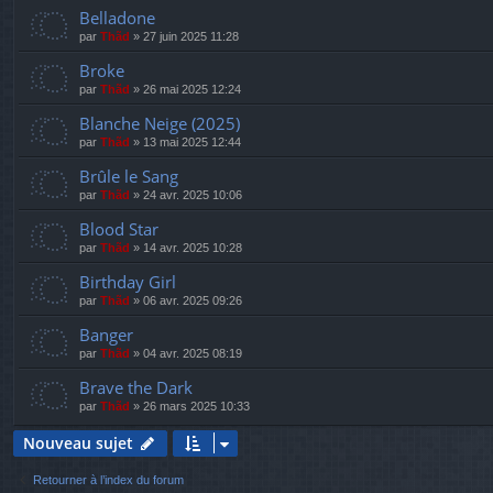
Belladone
par
Thãd
»
27 juin 2025 11:28
Broke
par
Thãd
»
26 mai 2025 12:24
Blanche Neige (2025)
par
Thãd
»
13 mai 2025 12:44
Brûle le Sang
par
Thãd
»
24 avr. 2025 10:06
Blood Star
par
Thãd
»
14 avr. 2025 10:28
Birthday Girl
par
Thãd
»
06 avr. 2025 09:26
Banger
par
Thãd
»
04 avr. 2025 08:19
Brave the Dark
par
Thãd
»
26 mars 2025 10:33
Nouveau sujet
Retourner à l’index du forum