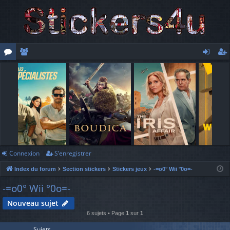
or
e
o
’e
u
m
n
nr
m
br
ne
eg
s
es
xi
ist
o
re
n
r
Connexion
S’enregistrer
Index du forum
Section stickers
Stickers jeux
-=o0° Wii °0o=-
-=o0° Wii °0o=-
Nouveau sujet
6 sujets • Page
1
sur
1
Sujets