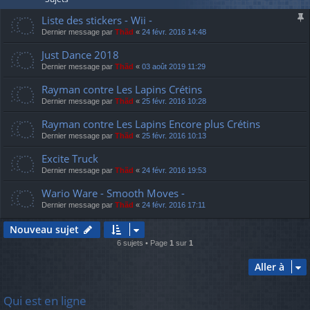
Liste des stickers - Wii -
Dernier message par
Thãd
«
24 févr. 2016 14:48
Just Dance 2018
Dernier message par
Thãd
«
03 août 2019 11:29
Rayman contre Les Lapins Crétins
Dernier message par
Thãd
«
25 févr. 2016 10:28
Rayman contre Les Lapins Encore plus Crétins
Dernier message par
Thãd
«
25 févr. 2016 10:13
Excite Truck
Dernier message par
Thãd
«
24 févr. 2016 19:53
Wario Ware - Smooth Moves -
Dernier message par
Thãd
«
24 févr. 2016 17:11
Nouveau sujet
6 sujets • Page
1
sur
1
Aller à
Qui est en ligne