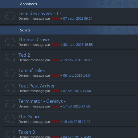
Annonces
Liste des covers - T -
Dernier message par
Thãd
«
07 sept. 2011 09:24
Sujets
Thomas Crown
Dernier message par
Thãd
«
30 sept. 2016 15:55
Ted 2
Dernier message par
Thãd
«
19 nov. 2015 16:06
Tale of Tales
Dernier message par
Thãd
«
06 nov. 2015 14:04
Tout Peut Arriver
Dernier message par
Thãd
«
07 oct. 2015 14:00
Terminator - Genisys -
Dernier message par
Thãd
«
17 juil. 2015 14:55
The Guard
Dernier message par
Thãd
«
19 juin 2015 12:49
Taken 3
Dernier message par
Thãd
«
04 avr. 2015 04:49