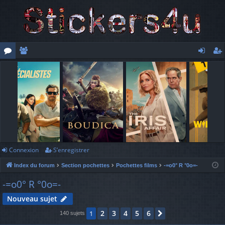
or
e
o
’e
u
m
n
nr
m
br
ne
eg
s
es
xi
ist
o
re
n
r
Connexion
S’enregistrer
Index du forum
Section pochettes
Pochettes films
-=o0° R °0o=-
-=o0° R °0o=-
Nouveau sujet
2
3
4
5
6
1
Suivante
140 sujets