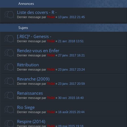
Annonces
Liste des covers - R -
Dernier message par
Thãd
«
13 janv. 2012 21:45
Sujets
[.REC]³ - Genesis -
Dernier message par
Thãd
«
21 avr. 2018 13:51
Rendez-vous en Enfer
Dernier message par
Thãd
«
27 janv. 2017 16:21
Rétribution
Dernier message par
Thãd
«
23 janv. 2017 23:24
Revanche (2009)
Dernier message par
Thãd
«
23 janv. 2017 20:59
Renaissances
Dernier message par
Thãd
«
30 oct. 2015 16:40
Rio Siege
Dernier message par
Thãd
«
16 août 2015 20:44
Respire (2014)
Dernier message par
Thãd
«
09 mai 2015 19:18