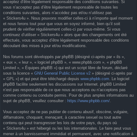
acceptez d’être légalement responsable des conditions suivantes. Si
vous n’acceptez pas d’être légalement responsable de toutes les
conditions suivantes, alors n’accédez pas et/ou n’utilisez pas
« Stickers4u ». Nous pouvons modifier celles-ci à n’importe quel moment
et nous ferons tout pour que vous en soyez informé, bien qu’il soit
prudent de vérifier régulièrement celles-ci par vous-même. Si vous
continuez d’utiliser « Stickers4u » alors que des changements ont été
effectués, vous acceptez d’être légalement responsable des conditions
découlant des mises à jour et/ou modifications.
Nos forums sont développés par phpBB (désigné ci-après par « ils »,
« eux », « leur », « logiciel phpBB », « www.phpbb.com », « phpBB
Limited », « Équipes phpBB ») qui est un script libre de forum, déclaré
sous la licence «
GNU General Public License v2
» (désigné ci-après par
« GPL ») et qui peut être téléchargé depuis
www.phpbb.com
. Le logiciel
phpBB facilite seulement les discussions sur Internet. phpBB Limited
n’est pas responsable de ce que nous acceptons ou n’acceptons pas
comme contenu ou conduite permis. Pour de plus amples informations au
sujet de phpBB, veuillez consulter :
https://www.phpbb.com/
.
Vous acceptez de ne pas publier de contenu abusif, obscène, vulgaire,
diffamatoire, choquant, menaçant, à caractère sexuel ou tout autre
contenu qui peut transgresser les lois de votre pays, du pays où
« Stickers4u » est hébergé ou les lois internationales. Le faire peut vous
mener à un bannissement immédiat et permanent, avec une notification à