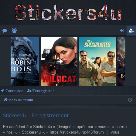
or
e
o
’e
u
m
n
nr
m
br
ne
eg
s
es
xi
ist
o
re
n
r
Connexion
S’enregistrer
Index du forum
Stickers4u - Enregistrement
En accédant à « Stickers4u » (désigné ci-après par « nous », « notre »,
« nos », « Stickers4u », « https://stickers4u.ru:443/forum »), vous