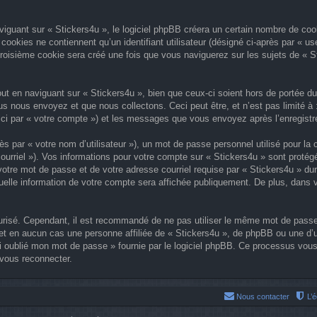
uant sur « Stickers4u », le logiciel phpBB créera un certain nombre de cookie
ookies ne contiennent qu’un identifiant utilisateur (désigné ci-après par « user
roisième cookie sera créé une fois que vous naviguerez sur les sujets de « Sti
t en naviguant sur « Stickers4u », bien que ceux-ci soient hors de portée du
 nous envoyez et que nous collectons. Ceci peut être, et n’est pas limité à : 
 ici par « votre compte ») et les messages que vous envoyez après l’enregist
s par « votre nom d’utilisateur »), un mot de passe personnel utilisé pour la
courriel »). Vos informations pour votre compte sur « Stickers4u » sont proté
otre mot de passe et de votre adresse courriel requise par « Stickers4u » duran
uelle information de votre compte sera affichée publiquement. De plus, dans v
curisé. Cependant, il est recommandé de ne pas utiliser le même mot de passe 
t en aucun cas une personne affiliée de « Stickers4u », de phpBB ou une d’
i oublié mon mot de passe » fournie par le logiciel phpBB. Ce processus vous d
vous reconnecter.
Nous contacter
L’