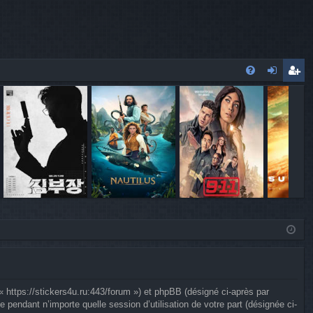
FA
o
’e
Q
n
nr
ne
eg
xi
ist
o
re
n
r
 « https://stickers4u.ru:443/forum ») et phpBB (désigné ci-après par
 pendant n’importe quelle session d’utilisation de votre part (désignée ci-