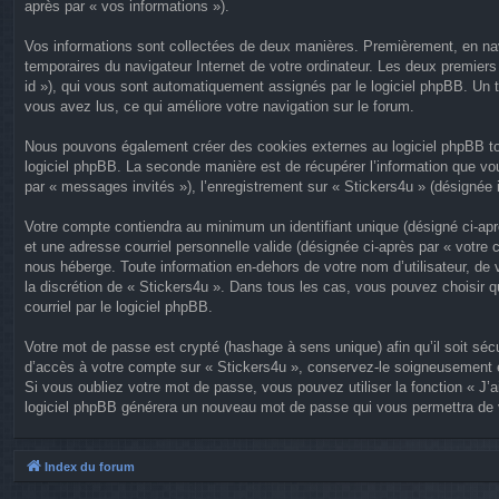
après par « vos informations »).
Vos informations sont collectées de deux manières. Premièrement, en navig
temporaires du navigateur Internet de votre ordinateur. Les deux premiers c
id »), qui vous sont automatiquement assignés par le logiciel phpBB. Un t
vous avez lus, ce qui améliore votre navigation sur le forum.
Nous pouvons également créer des cookies externes au logiciel phpBB tou
logiciel phpBB. La seconde manière est de récupérer l’information que vous
par « messages invités »), l’enregistrement sur « Stickers4u » (désignée
Votre compte contiendra au minimum un identifiant unique (désigné ci-aprè
et une adresse courriel personnelle valide (désignée ci-après par « votre 
nous héberge. Toute information en-dehors de votre nom d’utilisateur, de v
la discrétion de « Stickers4u ». Dans tous les cas, vous pouvez choisir q
courriel par le logiciel phpBB.
Votre mot de passe est crypté (hashage à sens unique) afin qu’il soit sé
d’accès à votre compte sur « Stickers4u », conservez-le soigneusement e
Si vous oubliez votre mot de passe, vous pouvez utiliser la fonction « J’a
logiciel phpBB générera un nouveau mot de passe qui vous permettra de 
Index du forum