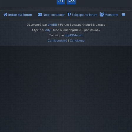
Index du forum
Nous contacter
L’équipe du forum
Membres
Développé par
phpBB
® Forum Software © phpBB Limited
Style par
Arty
- Mise à jour phpBB 3.2 par MrGaby
Traduit par
phpBB-fr.com
Confidentialité
|
Conditions