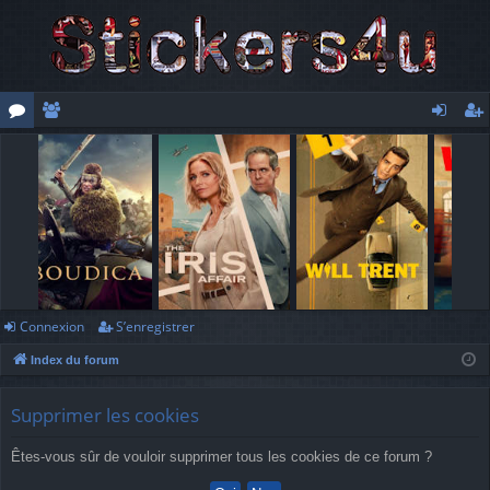
or
e
o
’e
u
m
n
nr
m
br
ne
eg
s
es
xi
ist
o
re
n
r
Connexion
S’enregistrer
Index du forum
Supprimer les cookies
Êtes-vous sûr de vouloir supprimer tous les cookies de ce forum ?