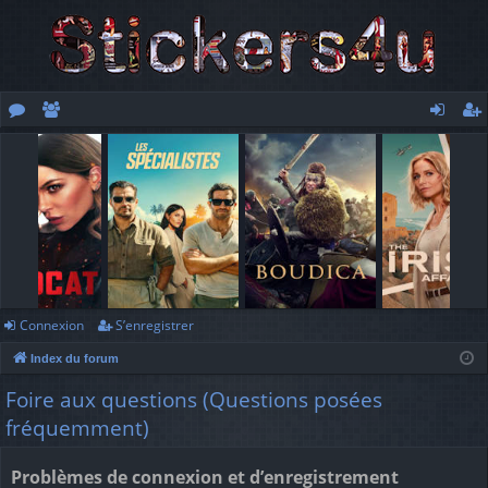
or
e
o
’e
u
m
n
nr
m
br
ne
eg
s
es
xi
ist
o
re
n
r
Connexion
S’enregistrer
Index du forum
Foire aux questions (Questions posées
fréquemment)
Problèmes de connexion et d’enregistrement