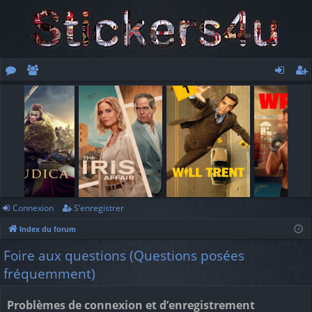
or
e
o
’e
u
m
n
nr
m
br
ne
eg
s
es
xi
ist
o
re
n
r
Connexion
S’enregistrer
Index du forum
Foire aux questions (Questions posées
fréquemment)
Problèmes de connexion et d’enregistrement